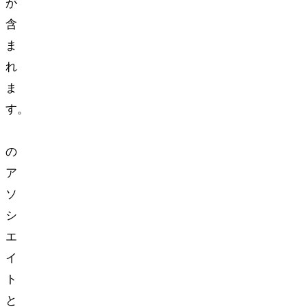
が
含
ま
れ
ま
す。
Amazon
の
ア
ソ
シ
エ
イ
ト
と