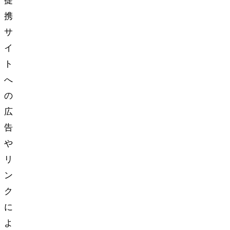
提
携
サ
イ
ト
へ
の
広
告
や
リ
ン
ク
に
よ