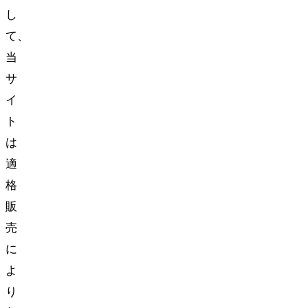
し
て、
当
サ
イ
ト
は
適
格
販
売
に
よ
り