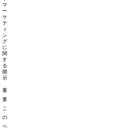
マ
ー
ケ
テ
ィ
ン
グ
に
関
す
る
開
示
重
要:
こ
の
ペ