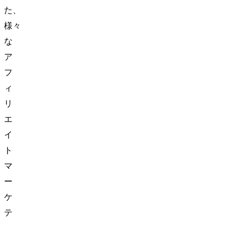
た、
様々
な
ア
フ
ィ
リ
エ
イ
ト
マ
ー
ケ
テ