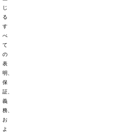
じ
る
す
べ
て
の
表
明、
保
証、
義
務、
お
よ