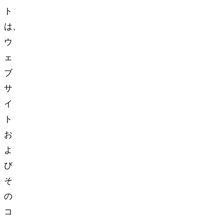
ト
は、
ウ
ェ
ブ
サ
イ
ト
お
よ
び
そ
の
コ