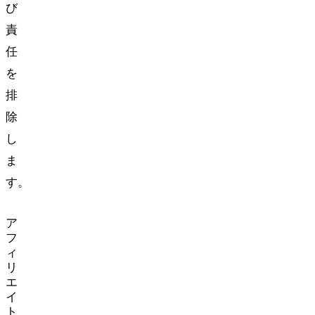
び
責
任
を
排
除
し
ま
す。
ア
フ
ィ
リ
エ
イ
ト