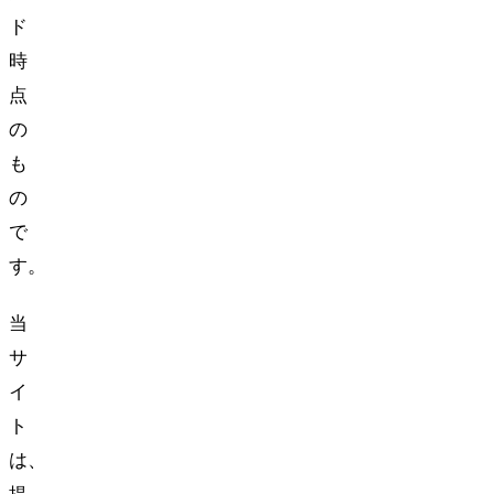
ド
時
点
の
も
の
で
す。
当
サ
イ
ト
は、