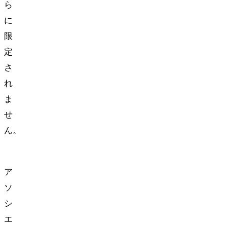
ら
に
限
定
さ
れ
ま
せ
ん。
Amazon
ア
ソ
シ
エ