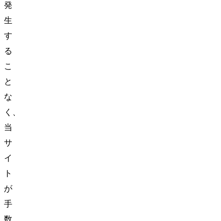
発
生
す
る
こ
と
な
く、
当
サ
イ
ト
が
手
数