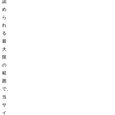
認
め
ら
れ
る
最
大
限
の
範
囲
で、
当
サ
イ