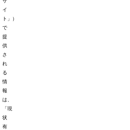
サ
イ
ト」）
で
提
供
さ
れ
る
情
報
は、
「現
状
有