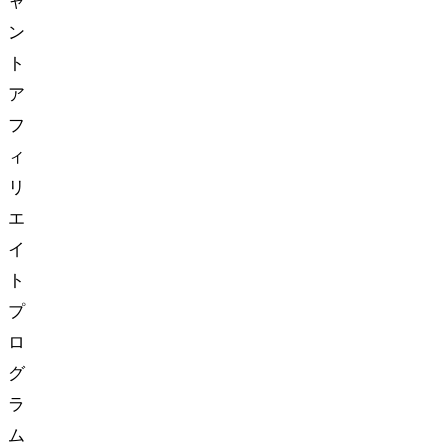
ャ
ン
ト
ア
フ
ィ
リ
エ
イ
ト
プ
ロ
グ
ラ
ム