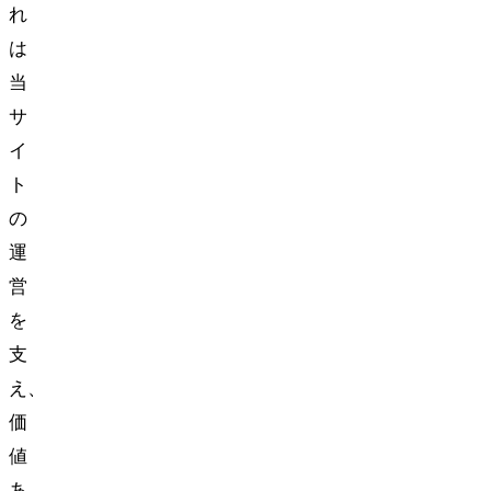
れ
は
当
サ
イ
ト
の
運
営
を
支
え、
価
値