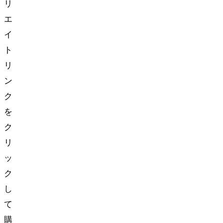
リ
エ
イ
ト
リ
ン
ク
を
ク
リ
ッ
ク
し
て
購