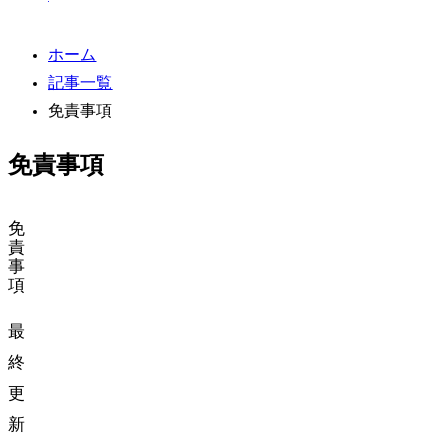
ホーム
記事一覧
免責事項
免責事項
免
責
事
項
最
終
更
新