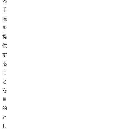
る
手
段
を
提
供
す
る
こ
と
を
目
的
と
し