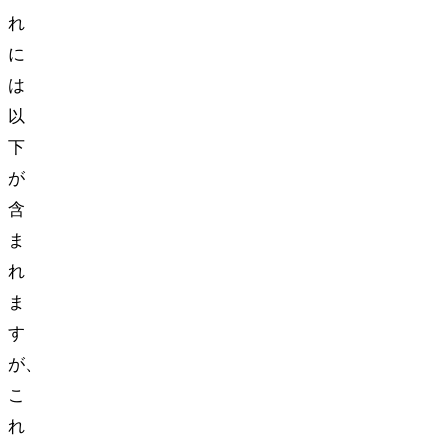
れ
に
は
以
下
が
含
ま
れ
ま
す
が、
こ
れ