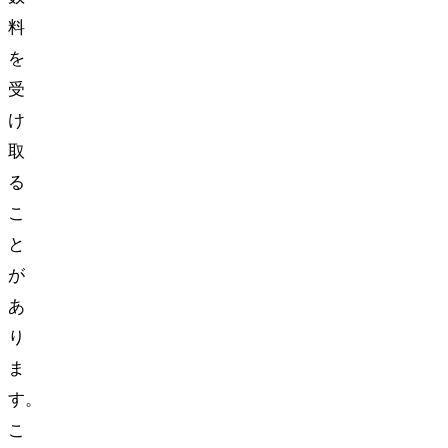
料
を
受
け
取
る
こ
と
が
あ
り
ま
す。
こ