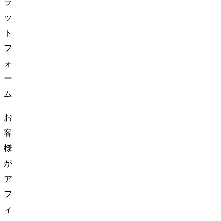
ラ
ッ
ト
フ
ォ
ー
ム
お
客
様
が
ア
フ
ィ