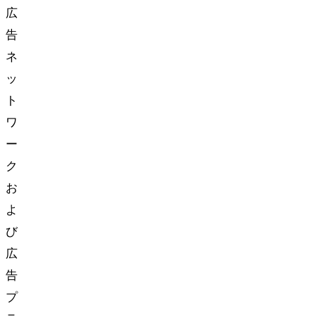
広
告
ネ
ッ
ト
ワ
ー
ク
お
よ
び
広
告
プ