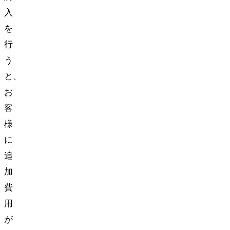
入
を
行
う
と、
お
客
様
に
追
加
費
用
が