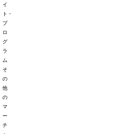
イ
ト・
プ
ロ
グ
ラ
ム
そ
の
他
の
マ
ー
チ