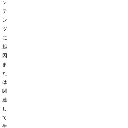
ン
テ
ン
ツ
に
起
因
ま
た
は
関
連
し
て
生