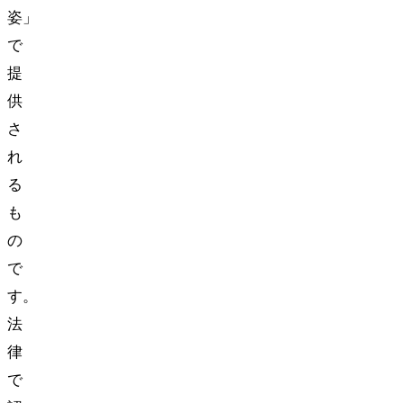
姿」
で
提
供
さ
れ
る
も
の
で
す。
法
律
で