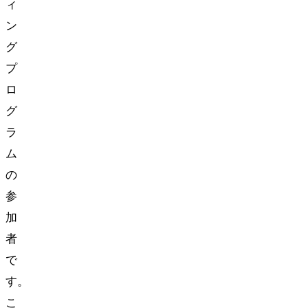
ィ
ン
グ
プ
ロ
グ
ラ
ム
の
参
加
者
で
す。
こ