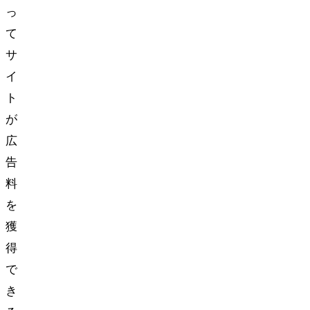
っ
て
サ
イ
ト
が
広
告
料
を
獲
得
で
き