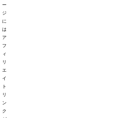
ー
ジ
に
は
ア
フ
ィ
リ
エ
イ
ト
リ
ン
ク