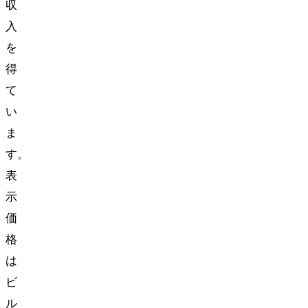
収
入
を
得
て
い
ま
す。
表
示
価
格
は
ビ
ル