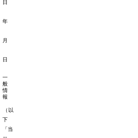
日:
2023
年
11
月
1
日
一
般
情
報
nozomono（以
下
「当