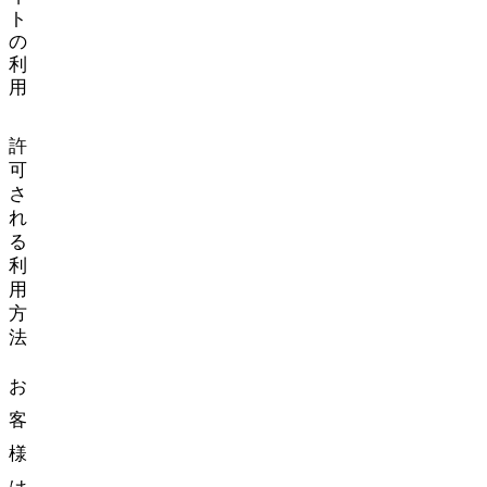
ト
の
利
用
許
可
さ
れ
る
利
用
方
法
お
客
様