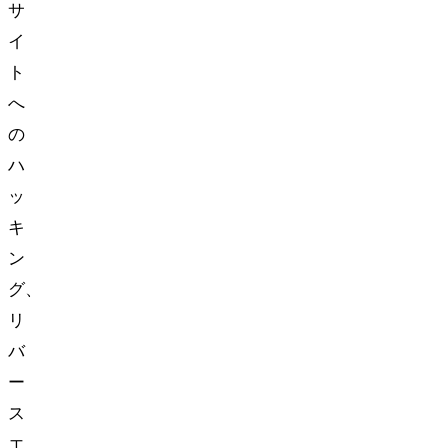
サ
イ
ト
へ
の
ハ
ッ
キ
ン
グ、
リ
バ
ー
ス
エ