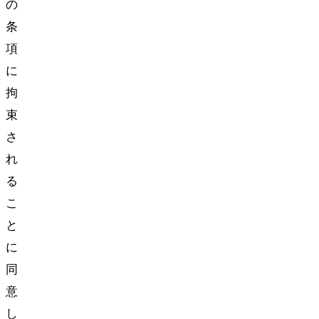
の
条
項
に
拘
束
さ
れ
る
こ
と
に
同
意
し