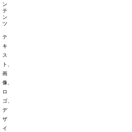
ン
テ
ン
ツ
テ
キ
ス
ト、
画
像、
ロ
ゴ、
デ
ザ
イ