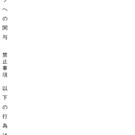
へ
の
関
与
禁
止
事
項
以
下
の
行
為