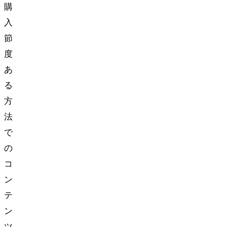
購
入
節
度
あ
る
方
法
で
の
コ
ン
テ
ン
ツ