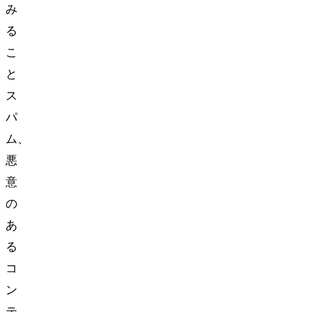
み
る
こ
と
ス
パ
ム、
悪
意
の
あ
る
コ
ン
テ