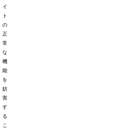
イ
ト
の
正
常
な
機
能
を
妨
害
す
る
こ