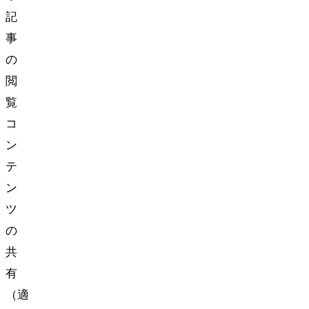
記
事
の
閲
覧
コ
ン
テ
ン
ツ
の
共
有
（適