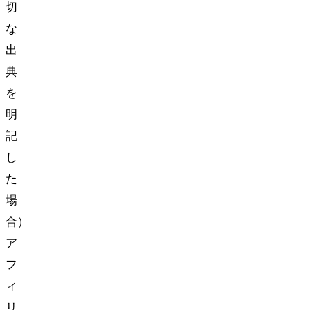
切
な
出
典
を
明
記
し
た
場
合）
ア
フ
ィ
リ