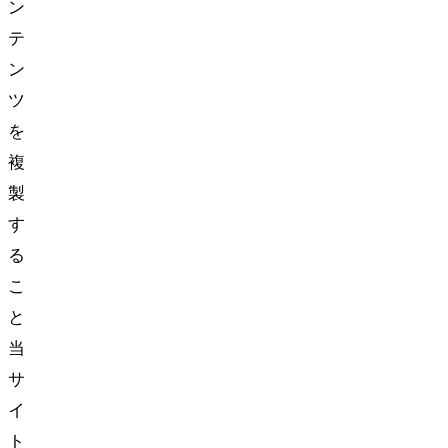
ン
テ
ン
ツ
を
複
製
す
る
こ
と
当
サ
イ
ト