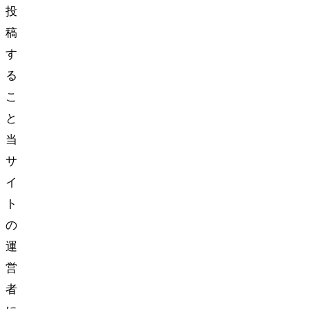
投
稿
す
る
こ
と
当
サ
イ
ト
の
運
営
者