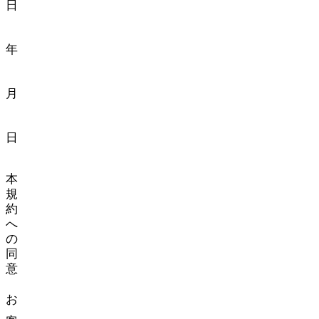
日:
2023
年
11
月
1
日
本
規
約
へ
の
同
意
お