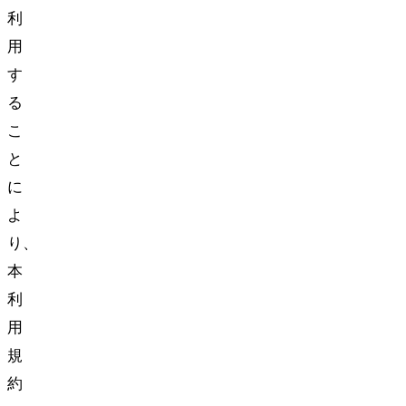
利
用
す
る
こ
と
に
よ
り、
本
利
用
規
約