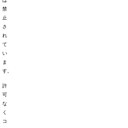
は
禁
止
さ
れ
て
い
ま
す。
許
可
な
く
コ