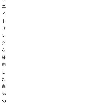
エ
イ
ト
リ
ン
ク
を
経
由
し
た
商
品
の