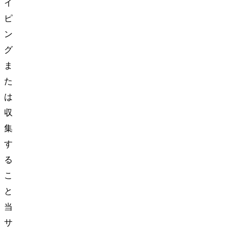
イ
ピ
ン
グ
ま
た
は
収
集
す
る
こ
と
当
サ