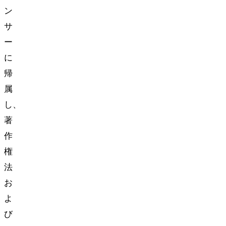
ン
サ
ー
に
帰
属
し、
著
作
権
法
お
よ
び