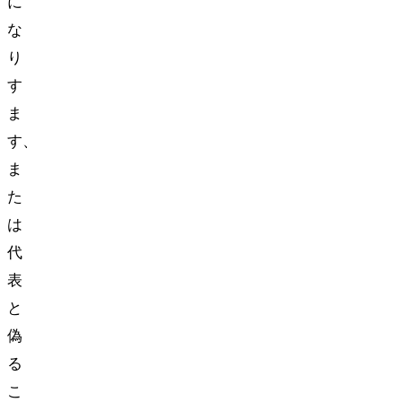
に
な
り
す
ま
す、
ま
た
は
代
表
と
偽
る
こ