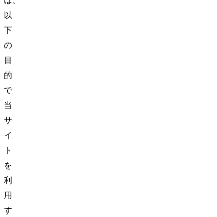
は、
以
下
の
目
的
で
当
サ
イ
ト
を
利
用
す