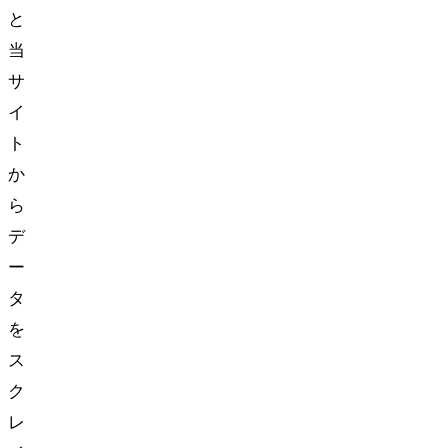
と
当
サ
イ
ト
か
ら
デ
ー
タ
を
ス
ク
レ