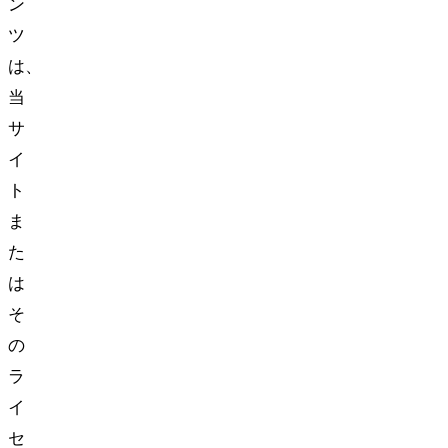
ン
ツ
は、
当
サ
イ
ト
ま
た
は
そ
の
ラ
イ
セ