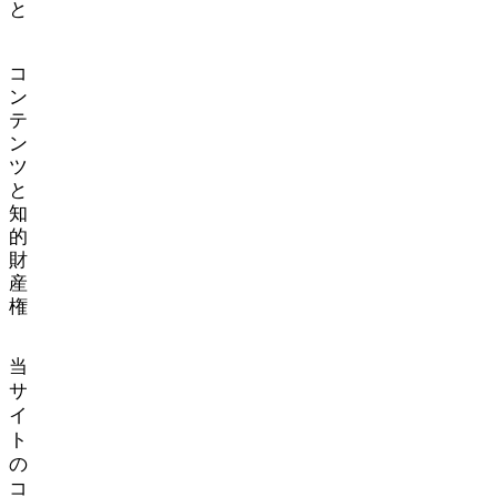
と
コ
ン
テ
ン
ツ
と
知
的
財
産
権
当
サ
イ
ト
の
コ