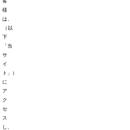
客
様
は、
nozomono（以
下
「当
サ
イ
ト」）
に
ア
ク
セ
ス
し、