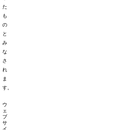
た
も
の
と
み
な
さ
れ
ま
す。
ウ
ェ
ブ
サ
イ