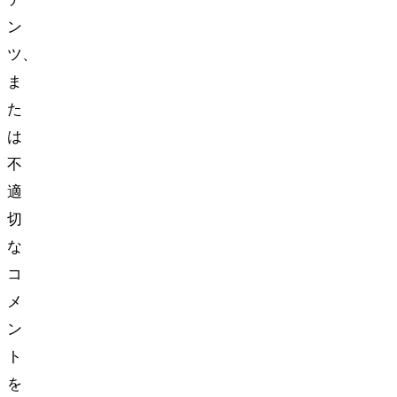
ン
ツ、
ま
た
は
不
適
切
な
コ
メ
ン
ト
を