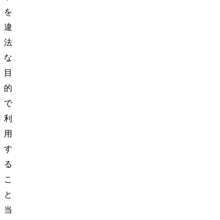
を
違
法
な
目
的
で
利
用
す
る
こ
と
当