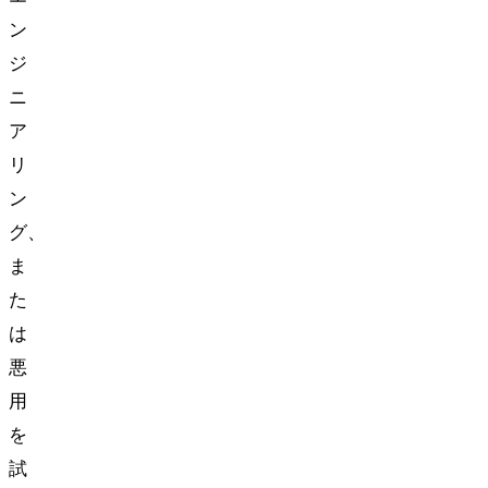
ン
ジ
ニ
ア
リ
ン
グ、
ま
た
は
悪
用
を
試