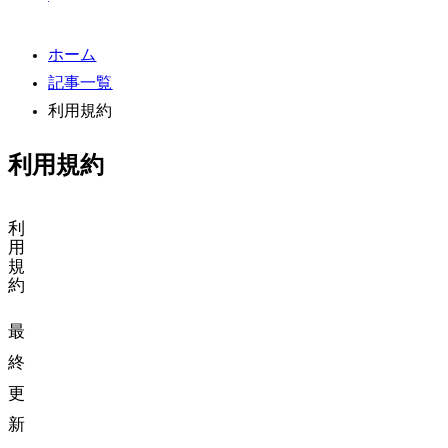
ホーム
記事一覧
利用規約
利用規約
利
用
規
約
最
終
更
新