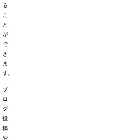
る
こ
と
が
で
き
ま
す。
ブ
ロ
グ
投
稿
や