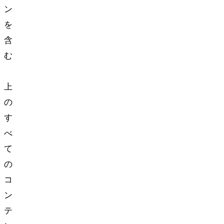
ン
を
含
む
nozomono
上
の
す
べ
て
の
コ
ン
テ