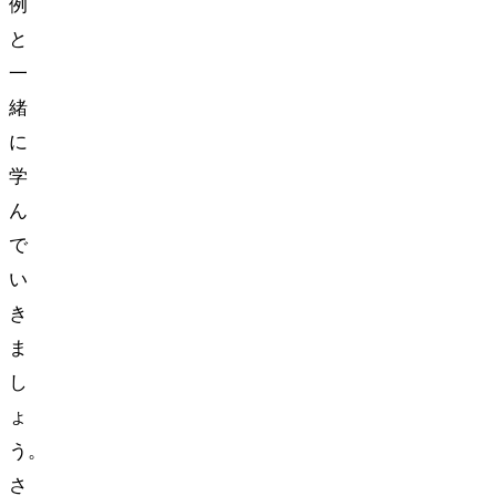
例
と
一
緒
に
学
ん
で
い
き
ま
し
ょ
う。
さ