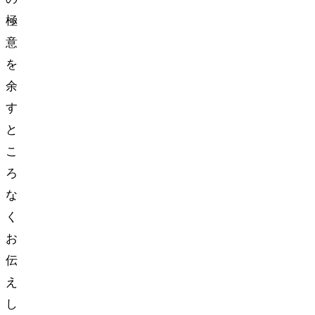
極
意
を
余
す
と
こ
ろ
な
く
お
伝
え
し