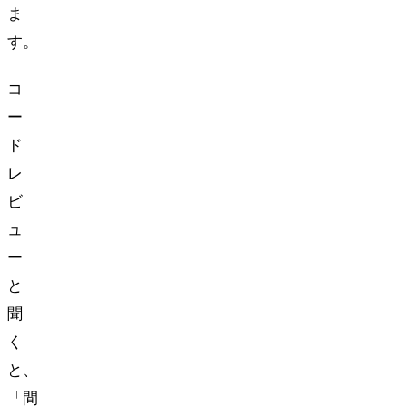
ま
す。
コ
ー
ド
レ
ビ
ュ
ー
と
聞
く
と、
「間