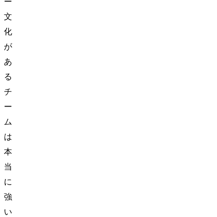
ー
文
化
が
あ
る
チ
ー
ム
は
本
当
に
強
い