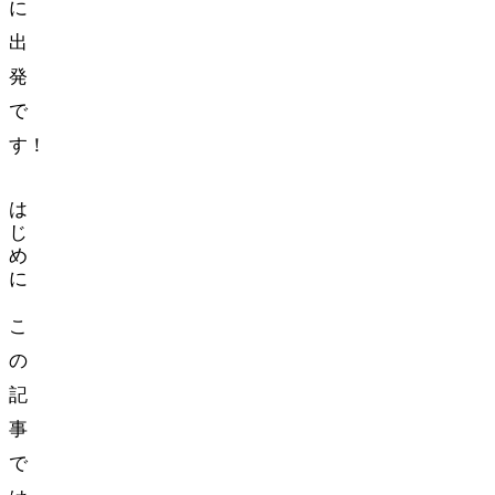
に
出
発
で
す！
は
じ
め
に
こ
の
記
事
で