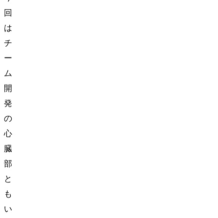
回
は
チ
ー
ム
開
発
の
心
臓
部
と
も
い