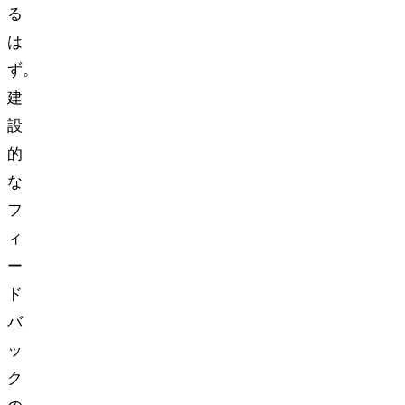
る
は
ず。
建
設
的
な
フ
ィ
ー
ド
バ
ッ
ク