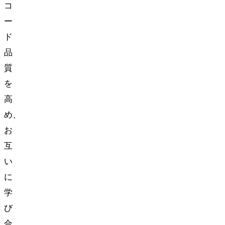
コ
ー
ド
品
質
を
高
め、
お
互
い
に
学
び
合