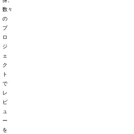
身、
数々
の
プ
ロ
ジ
ェ
ク
ト
で
レ
ビ
ュ
ー
を