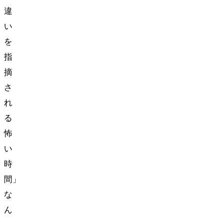
違
い
を
指
摘
さ
れ
る
怖
い
時
間…」
な
ん