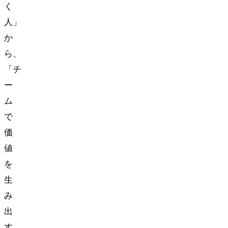
く
人」
か
ら、
「チ
ー
ム
で
価
値
を
生
み
出
す