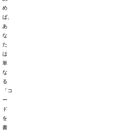
め
ば、
あ
な
た
は
単
な
る
「コ
ー
ド
を
書