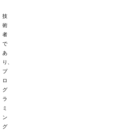
IT
技
術
者
で
あ
り、
プ
ロ
グ
ラ
ミ
ン
グ