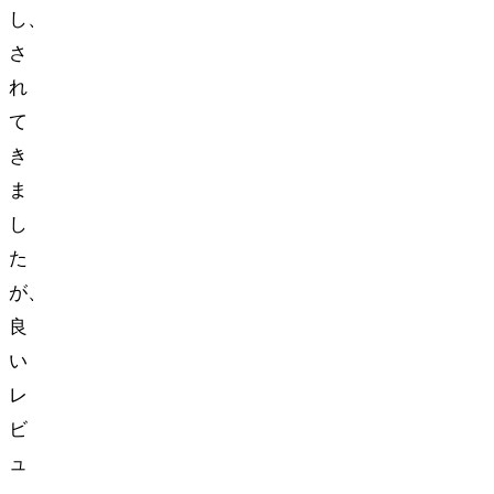
し、
さ
れ
て
き
ま
し
た
が、
良
い
レ
ビ
ュ