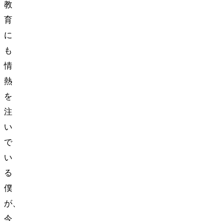
教
育
に
も
情
熱
を
注
い
で
い
る
僕
が、
今