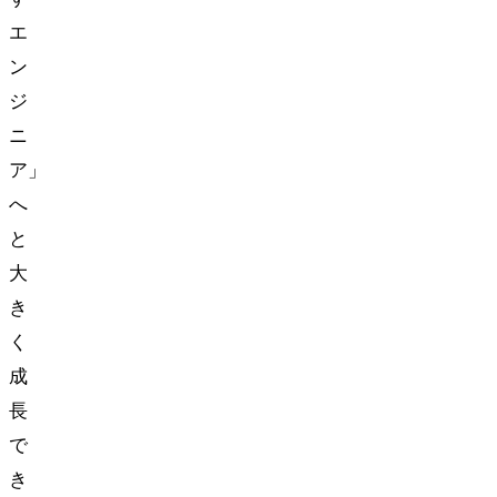
エ
ン
ジ
ニ
ア」
へ
と
大
き
く
成
長
で
き