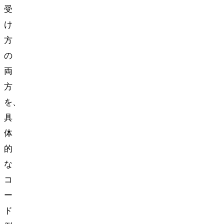
受
け
方
の
両
方
を、
具
体
的
な
コ
ー
ド