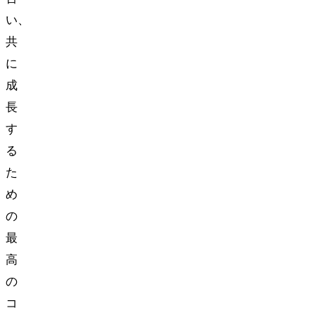
い、
共
に
成
長
す
る
た
め
の
最
高
の
コ