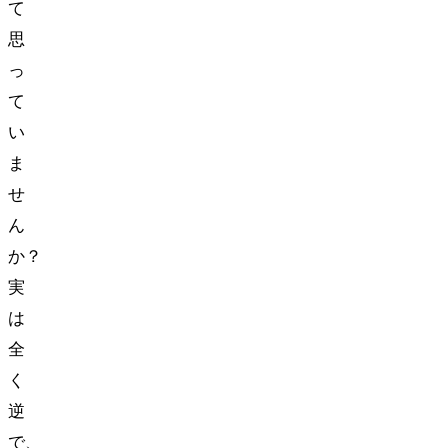
て
思
っ
て
い
ま
せ
ん
か？
実
は
全
く
逆
で、