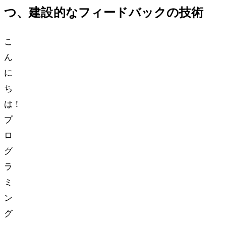
つ、建設的なフィードバックの技術
こ
ん
に
ち
は！
プ
ロ
グ
ラ
ミ
ン
グ