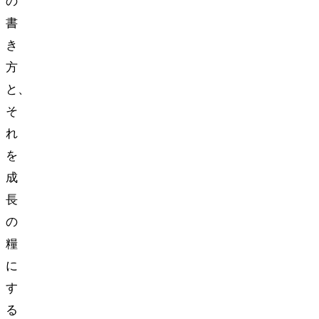
の
書
き
方
と、
そ
れ
を
成
長
の
糧
に
す
る