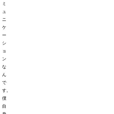
ミ
ュ
ニ
ケ
ー
シ
ョ
ン
な
ん
で
す。
僕
自