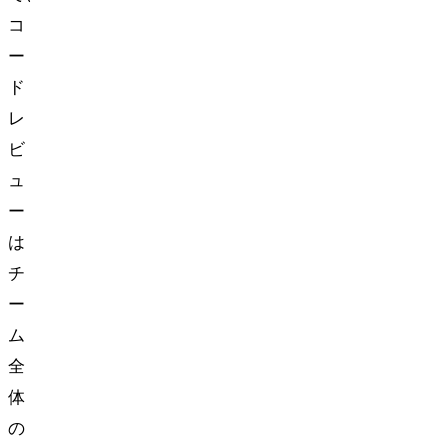
コ
ー
ド
レ
ビ
ュ
ー
は
チ
ー
ム
全
体
の