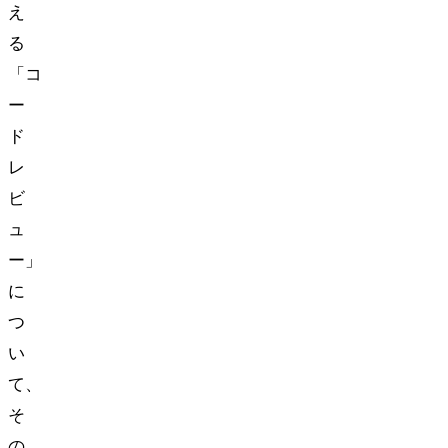
え
る
「コ
ー
ド
レ
ビ
ュ
ー」
に
つ
い
て、
そ
の