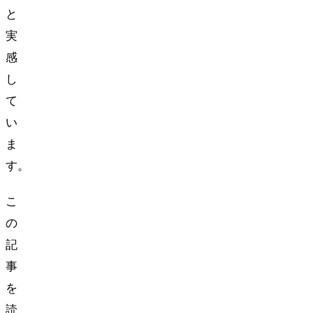
と
実
感
し
て
い
ま
す。
こ
の
記
事
を
読