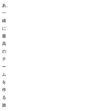
あ、
一
緒
に
最
高
の
チ
ー
ム
を
作
る
旅