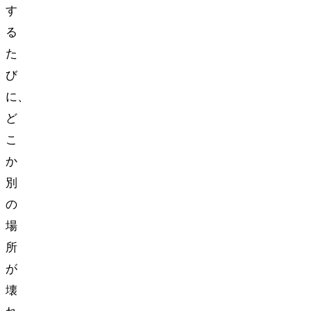
す
る
た
び
に、
ど
こ
か
別
の
場
所
が
壊