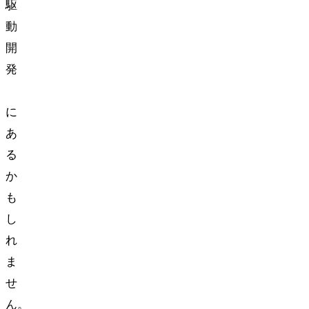
駆
動
開
発
(TDD)
に
あ
る
か
も
し
れ
ま
せ
ん。