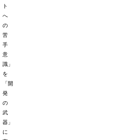
ト
へ
の
苦
手
意
識」
を
「開
発
の
武
器」
に