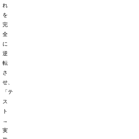
れ
を
完
全
に
逆
転
さ
せ、
「テ
ス
ト
→
実