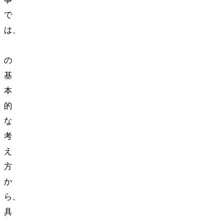
で
は、
TDD
の
基
本
的
な
考
え
方
か
ら、
具