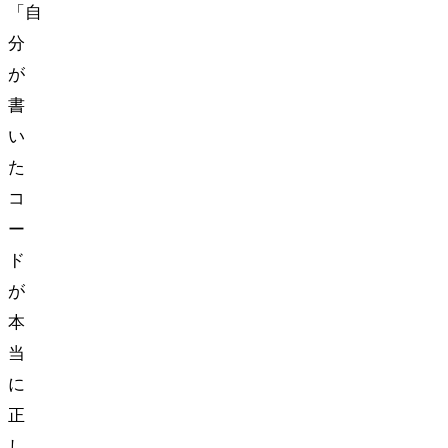
「自
分
が
書
い
た
コ
ー
ド
が
本
当
に
正
し