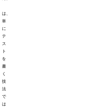
TDD
は、
単
に
テ
ス
ト
を
書
く
技
法
で
は