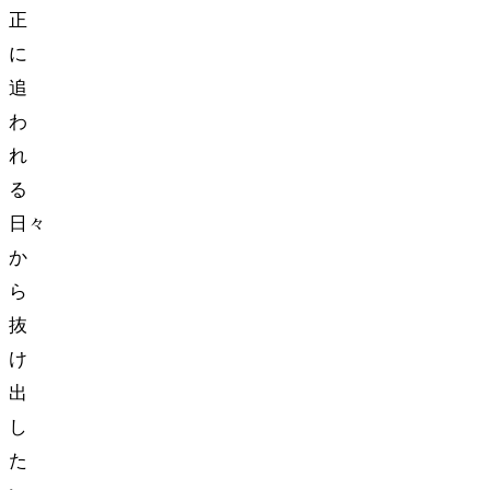
正
に
追
わ
れ
る
日々
か
ら
抜
け
出
し
た