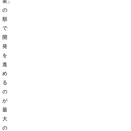
装」
の
順
で
開
発
を
進
め
る
の
が
最
大
の