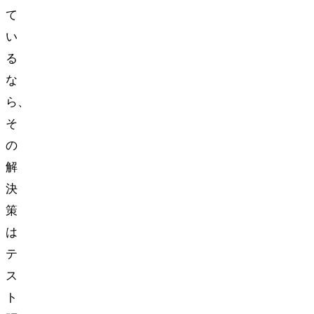
て
い
る
な
ら、
そ
の
解
決
策
は
テ
ス
ト