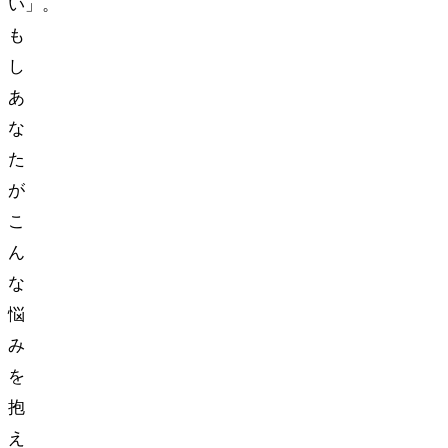
い」。
も
し
あ
な
た
が
こ
ん
な
悩
み
を
抱
え