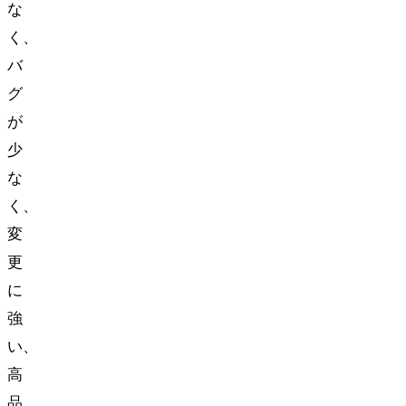
な
く、
バ
グ
が
少
な
く、
変
更
に
強
い、
高
品