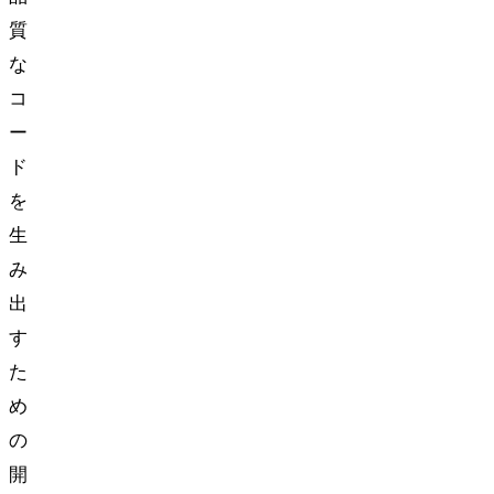
質
な
コ
ー
ド
を
生
み
出
す
た
め
の
開