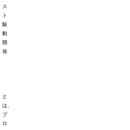
ス
ト
駆
動
開
発
(TDD:
Driven
Development)
と
は、
プ
ロ