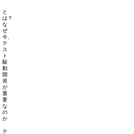
TDD
と
は？
な
ぜ
今、
テ
ス
ト
駆
動
開
発
が
重
要
な
の
か
テ