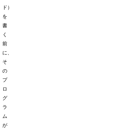
ド）
を
書
く
前
に、
そ
の
プ
ロ
グ
ラ
ム
が