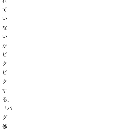
れ
て
い
な
い
か
ビ
ク
ビ
ク
す
る」
「バ
グ
修