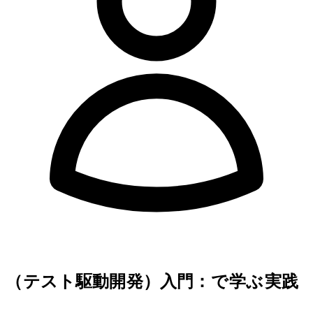
shibomb
TDD（テスト駆動開発）入門：Pythonで学ぶRed/Green/Refactor実践