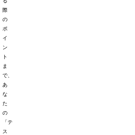
る
際
の
ポ
イ
ン
ト
ま
で、
あ
な
た
の
「テ
ス