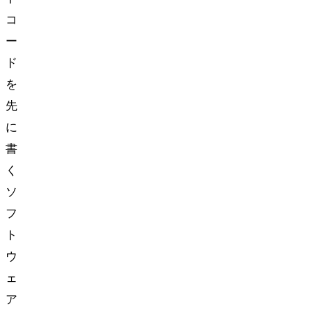
コ
ー
ド
を
先
に
書
く
ソ
フ
ト
ウ
ェ
ア