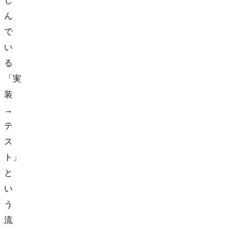
し
ん
で
い
る
「実
装
→
テ
ス
ト」
と
い
う
流