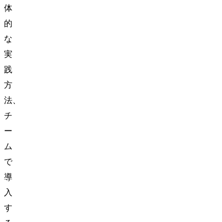
体
的
な
実
践
方
法、
チ
ー
ム
で
導
入
す