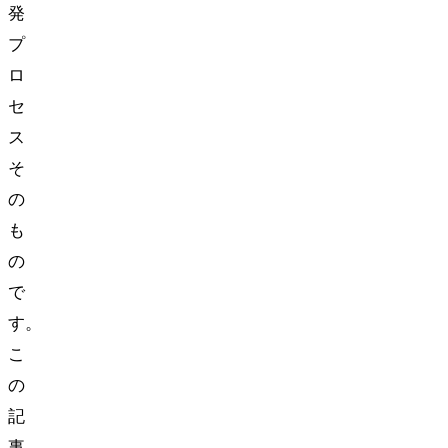
発
プ
ロ
セ
ス
そ
の
も
の
で
す。
こ
の
記
事