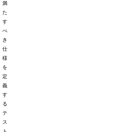
満
た
す
べ
き
仕
様
を
定
義
す
る
テ
ス
ト