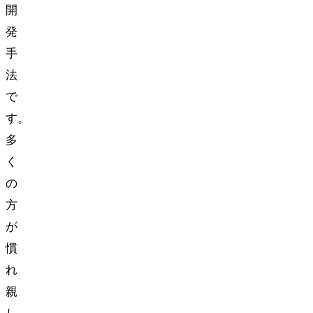
開
発
手
法
で
す。
多
く
の
方
が
慣
れ
親