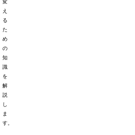
変
え
る
た
め
の
知
識
を
解
説
し
ま
す。