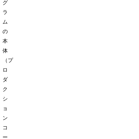
グ
ラ
ム
の
本
体
（プ
ロ
ダ
ク
シ
ョ
ン
コ
ー