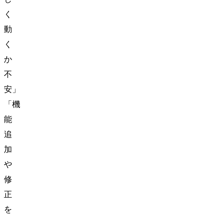
く
動
く
か
不
安…」
「機
能
追
加
や
修
正
を