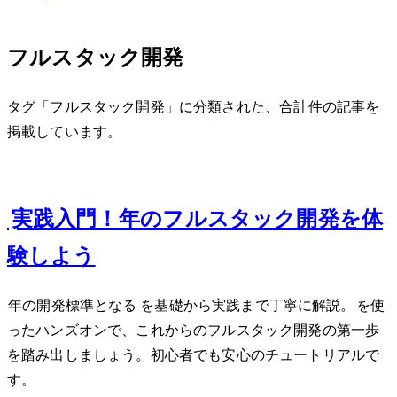
フルスタック開発
タグ「フルスタック開発」に分類された、合計 1 件の記事を
掲載しています。
Feb 14, 2025
React Server Components実践入門！2025年のフルスタック開発を体
験しよう
2025年のWeb開発標準となるReact Server Componentsを基礎から実践まで丁寧に解説。Next.jsを使
ったハンズオンで、これからのフルスタック開発の第一歩
を踏み出しましょう。初心者でも安心のチュートリアルで
す。