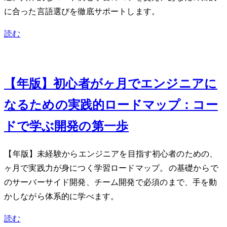
に合った言語選びを徹底サポートします。
読む
Jan 10, 2024
【2024年版】初心者が3ヶ月でWebエンジニアに
なるための実践的ロードマップ：コー
ドで学ぶWeb開発の第一歩
【2024年版】未経験からWebエンジニアを目指す初心者のための、3
ヶ月で実践力が身につく学習ロードマップ。HTML/CSS/JSの基礎からNode.jsで
のサーバーサイド開発、チーム開発で必須のGitまで、手を動
かしながら体系的に学べます。
読む