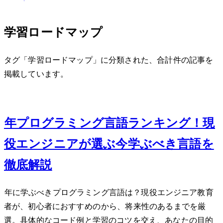
学習ロードマップ
タグ「学習ロードマップ」に分類された、合計 2 件の記事を
掲載しています。
Jan 31, 2025
2025年プログラミング言語ランキングTOP5！現
役エンジニアが選ぶ今学ぶべき言語を
徹底解説
2025年に学ぶべきプログラミング言語は？現役エンジニア教育
者が、初心者におすすめのPythonから、将来性のあるRustまでTOP5を厳
選。具体的なコード例と学習のコツを交え、あなたの目的