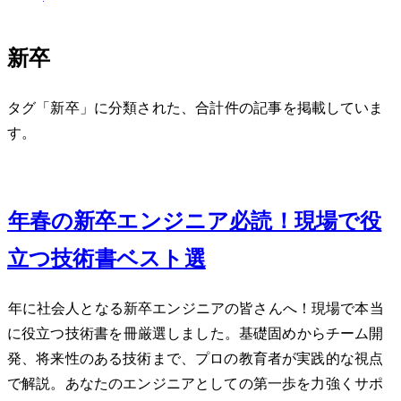
新卒
タグ「新卒」に分類された、合計 1 件の記事を掲載していま
す。
Mar 21, 2025
2025年春の新卒エンジニア必読！現場で役
立つ技術書ベスト15選
2025年に社会人となる新卒エンジニアの皆さんへ！現場で本当
に役立つ技術書を15冊厳選しました。基礎固めからチーム開
発、将来性のある技術まで、プロの教育者が実践的な視点
で解説。あなたのエンジニアとしての第一歩を力強くサポ