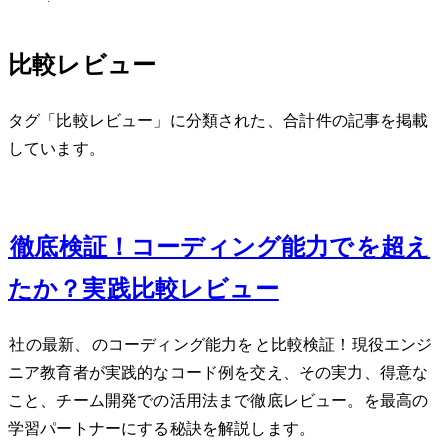
比較レビュー
タグ「比較レビュー」に分類された、合計 1 件の記事を掲載
しています。
Mar 5, 2024
Claude 3徹底検証！コーディング能力でChatGPTを超え
たか？実践比較レビュー
Anthropic社の最新AI、Claude 3のコーディング能力をChatGPTと比較検証！現役エンジ
ニア教育者が実践的なコード例を交え、その実力、得意な
こと、チーム開発での活用法まで徹底レビュー。AIを最高の
学習パートナーにする秘訣を解説します。