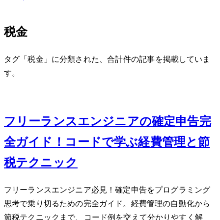
税金
タグ「税金」に分類された、合計 1 件の記事を掲載していま
す。
Feb 7, 2025
フリーランスエンジニアの確定申告完
全ガイド2025！コードで学ぶ経費管理と節
税テクニック
フリーランスエンジニア必見！確定申告をプログラミング
思考で乗り切るための完全ガイド。経費管理の自動化から
節税テクニックまで、Pythonコード例を交えて分かりやすく解