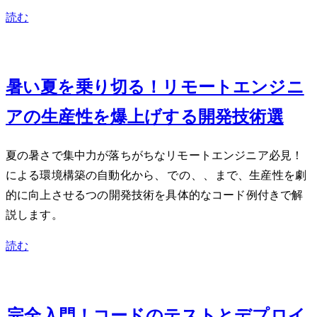
読む
Jul 26, 2024
暑い夏を乗り切る！リモートエンジニ
アの生産性を爆上げする開発技術5選
夏の暑さで集中力が落ちがちなリモートエンジニア必見！Docker
による環境構築の自動化から、GitHub ActionsでのCI/CD、React、Next.jsまで、生産性を劇
的に向上させる5つの開発技術を具体的なコード例付きで解
説します。
読む
Mar 29, 2024
GitHub Actions完全入門！コードのテストとデプロイ