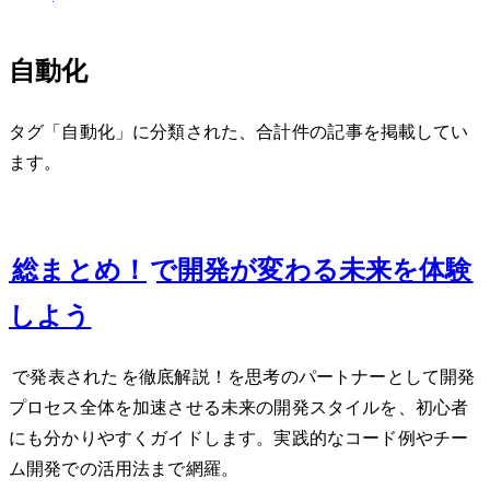
自動化
タグ「自動化」に分類された、合計 3 件の記事を掲載してい
ます。
Oct 4, 2024
GitHub Universe 2024総まとめ！Copilot Workspaceで開発が変わる未来を体験
しよう
GitHub Universe 2024で発表されたCopilot Workspaceを徹底解説！AIを思考のパートナーとして開発
プロセス全体を加速させる未来の開発スタイルを、初心者
にも分かりやすくガイドします。実践的なコード例やチー
ム開発での活用法まで網羅。