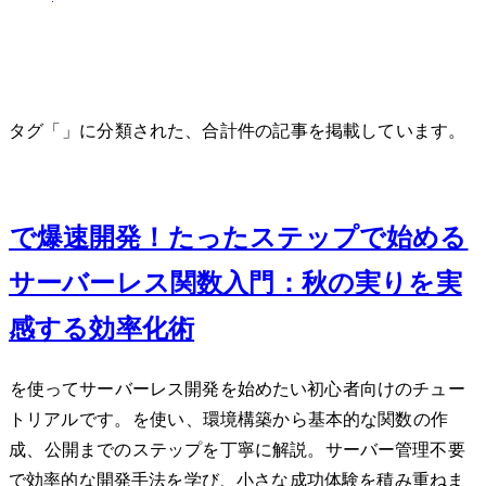
タグ「AWS Lambda」に分類された、合計 1 件の記事を掲載しています。
Sep 22, 2025
AWS Lambdaで爆速開発！たった3ステップで始める
サーバーレス関数入門：秋の実りを実
感する効率化術
AWS Lambdaを使ってサーバーレス開発を始めたい初心者向けのチュー
トリアルです。Pythonを使い、環境構築から基本的な関数の作
成、API公開までの3ステップを丁寧に解説。サーバー管理不要
で効率的な開発手法を学び、小さな成功体験を積み重ねま