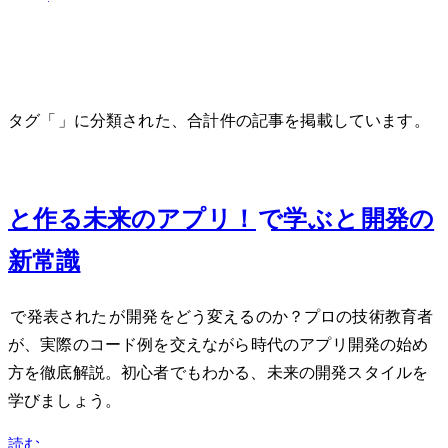
Android
タグ「Android」に分類された、合計 1 件の記事を掲載しています。
May 10, 2024
AIと作る未来のアプリ！Google I/O 2024で学ぶGemini 1.5とAndroid開発の
新常識
Google I/O 2024で発表されたGemini 1.5がAndroid開発をどう変えるのか？プロの技術教育者
が、実際のコード例を交えながらAI時代のアプリ開発の始め
方を徹底解説。初心者でもわかる、未来の開発スタイルを
学びましょう。
読む