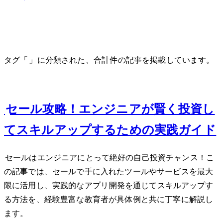
Black Friday
タグ「Black Friday」に分類された、合計 1 件の記事を掲載しています。
Nov 22, 2024
Black Fridayセール攻略！エンジニアが賢く投資し
てスキルアップするための実践ガイド2024
Black Fridayセールはエンジニアにとって絶好の自己投資チャンス！こ
の記事では、セールで手に入れたツールやサービスを最大
限に活用し、実践的なWebアプリ開発を通じてスキルアップす
る方法を、経験豊富な教育者が具体例と共に丁寧に解説し
ます。