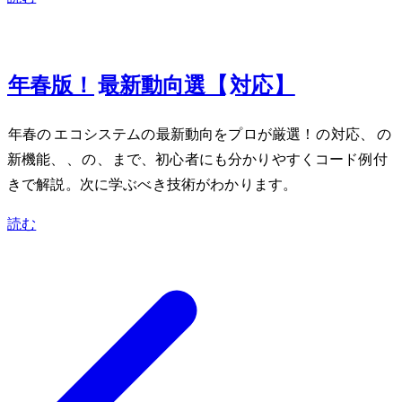
Mar 22, 2024
2024年春版！JavaScript/TypeScript最新動向5選【Bun/Node.js/Deno対応】
2024年春のJavaScript/TypeScriptエコシステムの最新動向をプロが厳選！BunのWindows対応、TypeScript 5.4の
新機能、Node.js 22、DenoのJSR、Temporal APIまで、初心者にも分かりやすくコード例付
きで解説。次に学ぶべき技術がわかります。
読む