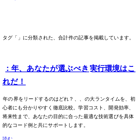
タグ「Bun」に分類された、合計 2 件の記事を掲載しています。
Jan 24, 2025
Bun vs Node.js vs Deno：2025年、あなたが選ぶべきJavaScript実行環境はこ
れだ！
2025年のJavaScript界をリードするのはどれ？Node.js、Deno、Bunの3大ランタイムを、初
心者にも分かりやすく徹底比較。学習コスト、開発効率、
将来性まで、あなたの目的に合った最適な技術選びを具体
的なコード例と共にサポートします。
読む