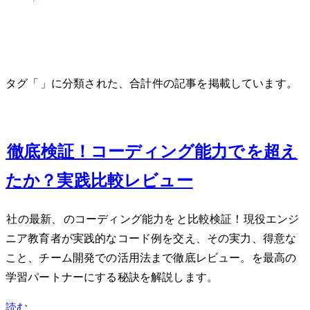
Claude 3
タグ「Claude 3」に分類された、合計 1 件の記事を掲載しています。
Mar 5, 2024
Claude 3徹底検証！コーディング能力でChatGPTを超え
たか？実践比較レビュー
Anthropic社の最新AI、Claude 3のコーディング能力をChatGPTと比較検証！現役エンジ
ニア教育者が実践的なコード例を交え、その実力、得意な
こと、チーム開発での活用法まで徹底レビュー。AIを最高の
学習パートナーにする秘訣を解説します。
読む