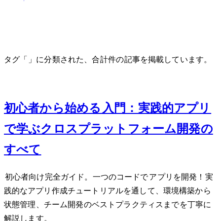
タグ「Dart」に分類された、合計 1 件の記事を掲載しています。
Mar 14, 2025
初心者から始めるFlutter 4.0入門：実践的TODOアプリ
で学ぶクロスプラットフォーム開発の
すべて
Flutter 4.0初心者向け完全ガイド。一つのコードでiOS/Androidアプリを開発！実
践的なTODOアプリ作成チュートリアルを通して、環境構築から
状態管理、チーム開発のベストプラクティスまでを丁寧に
解説します。