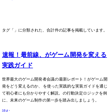
タグ「GDC」に分類された、合計 1 件の記事を掲載しています。
Mar 7, 2025
GDC 2025速報！Unity/UE最前線、AIがゲーム開発を変える
実践ガイド
世界最大のゲーム開発者会議GDC 2025の最新レポート！AIがゲーム開
発をどう変えるのか、Unity Sentisを使った実践的なAI実装ガイドを通じ
て初心者にも分かりやすく解説。NPCの行動決定ロジックを例
に、未来のゲーム制作の第一歩を踏み出しましょう。
読む