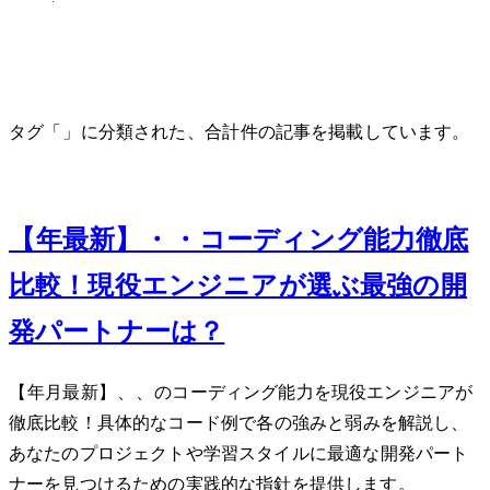
タグ「Gemini」に分類された、合計 3 件の記事を掲載しています。
Nov 15, 2024
【2024年最新】ChatGPT・Claude・Gemini コーディング能力徹底
比較！現役エンジニアが選ぶ最強のAI開
発パートナーは？
【2024年11月最新】ChatGPT、Claude、Geminiのコーディング能力を現役エンジニアが
徹底比較！具体的なコード例で各AIの強みと弱みを解説し、
あなたのプロジェクトや学習スタイルに最適なAI開発パート
ナーを見つけるための実践的な指針を提供します。