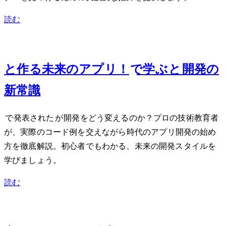
読む
May 10, 2024
AIと作る未来のアプリ！Google I/O 2024で学ぶGemini 1.5とAndroid開発の
新常識
Google I/O 2024で発表されたGemini 1.5がAndroid開発をどう変えるのか？プロの技術教育者
が、実際のコード例を交えながらAI時代のアプリ開発の始め
方を徹底解説。初心者でもわかる、未来の開発スタイルを
学びましょう。
読む
Dec 14, 2023