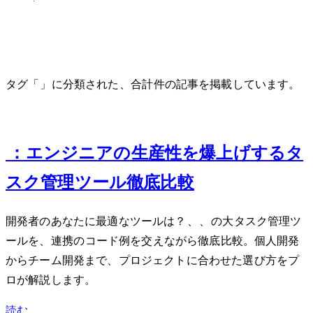
タグ「Notion」に分類された、合計 1 件の記事を掲載しています。
Aug 16, 2024
Notion vs Obsidian vs Linear：エンジニアの生産性を爆上げするタ
スク管理ツール徹底比較
開発者のあなたに最適なツールは？Notion、Obsidian、Linearの3大タスク管理ツ
ールを、API連携のコード例を交えながら徹底比較。個人開発
からチーム開発まで、プロジェクトに合わせた選び方をプ
ロが解説します。
読む