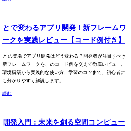
Sep 6, 2024
iPhone 16とiOS 18で変わるアプリ開発！新AIフレームワ
ークを実践レビュー【Swiftコード例付き】
iPhone 16とiOS 18の登場でアプリ開発はどう変わる？開発者が注目すべき
新AIフレームワークを、Swiftのコード例を交えて徹底レビュー。
環境構築から実践的な使い方、学習のコツまで、初心者に
も分かりやすく解説します。
読む
Feb 8, 2024
Apple Vision Pro開発入門：未来を創る空間コンピュー