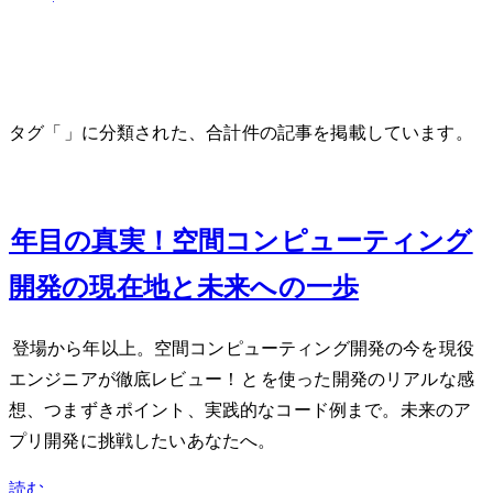
SwiftUI
タグ「SwiftUI」に分類された、合計 3 件の記事を掲載しています。
Feb 21, 2025
Vision Pro 2年目の真実！空間コンピューティング
開発の現在地と未来への一歩
Apple Vision Pro登場から1年以上。空間コンピューティング開発の今を現役
エンジニアが徹底レビュー！SwiftUIとRealityKitを使った開発のリアルな感
想、つまずきポイント、実践的なコード例まで。未来のア
プリ開発に挑戦したいあなたへ。
読む