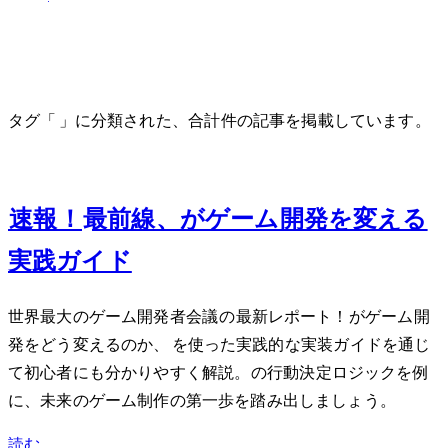
Unreal Engine
タグ「Unreal Engine」に分類された、合計 1 件の記事を掲載しています。
Mar 7, 2025
GDC 2025速報！Unity/UE最前線、AIがゲーム開発を変える
実践ガイド
世界最大のゲーム開発者会議GDC 2025の最新レポート！AIがゲーム開
発をどう変えるのか、Unity Sentisを使った実践的なAI実装ガイドを通じ
て初心者にも分かりやすく解説。NPCの行動決定ロジックを例
に、未来のゲーム制作の第一歩を踏み出しましょう。
読む