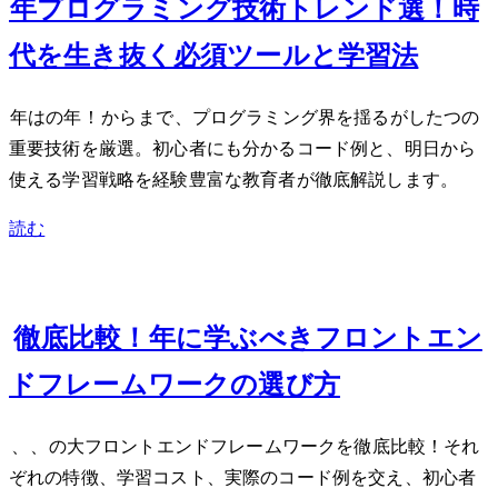
2023年プログラミング技術トレンド5選！AI時
代を生き抜く必須ツールと学習法
2023年はAIの年！ChatGPTからNext.jsまで、プログラミング界を揺るがした5つの
重要技術を厳選。初心者にも分かるコード例と、明日から
使える学習戦略を経験豊富な教育者が徹底解説します。
読む
Nov 24, 2023
Next.js 14 vs Remix vs Astro徹底比較！2024年に学ぶべきフロントエン
ドフレームワークの選び方
Next.js 14、Remix、Astroの3大フロントエンドフレームワークを徹底比較！それ
ぞれの特徴、学習コスト、実際のコード例を交え、初心者