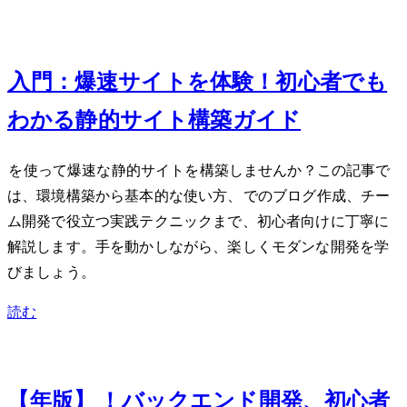
Sep 13, 2024
Astro 4.0入門：爆速サイトを体験！初心者でも
わかる静的サイト構築ガイド
Astro 4.0を使って爆速な静的サイトを構築しませんか？この記事で
は、環境構築から基本的な使い方、Markdownでのブログ作成、チー
ム開発で役立つ実践テクニックまで、初心者向けに丁寧に
解説します。手を動かしながら、楽しくモダンなWeb開発を学
びましょう。
読む
Jun 28, 2024
【2024年版】Python vs JavaScript vs Go！バックエンド開発、初心者