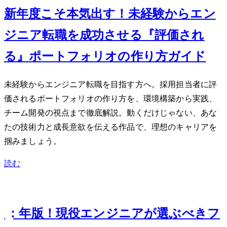
新年度こそ本気出す！未経験からエン
ジニア転職を成功させる『評価され
る』ポートフォリオの作り方ガイド
未経験からエンジニア転職を目指す方へ。採用担当者に評
価されるポートフォリオの作り方を、環境構築から実践、
チーム開発の視点まで徹底解説。動くだけじゃない、あな
たの技術力と成長意欲を伝える作品で、理想のキャリアを
掴みましょう。
読む
Jan 18, 2024
React vs Vue vs Angular：2024年版！現役エンジニアが選ぶべきフ