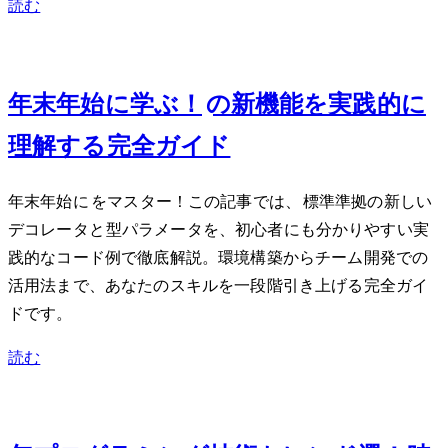
読む
Dec 21, 2023
年末年始に学ぶ！TypeScript 5.0の新機能を実践的に
理解する完全ガイド
年末年始にTypeScript 5.0をマスター！この記事では、ECMAScript標準準拠の新しい
デコレータとconst型パラメータを、初心者にも分かりやすい実
践的なコード例で徹底解説。環境構築からチーム開発での
活用法まで、あなたのスキルを一段階引き上げる完全ガイ
ドです。
読む
Dec 7, 2023