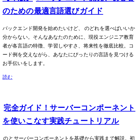
のための最適言語選びガイド
バックエンド開発を始めたいけど、Python, JavaScript, Goのどれを選べばいいか
分からない...。そんなあなたのために、現役エンジニア教育
者が各言語の特徴、学習しやすさ、将来性を徹底比較。コ
ード例を交えながら、あなたにぴったりの言語を見つける
お手伝いをします。
読む
Jun 21, 2024
Next.js 15 App Router完全ガイド！サーバーコンポーネント
を使いこなす実践チュートリアル
Next.js 15のApp Routerとサーバーコンポーネントを基礎から実践まで解説。初