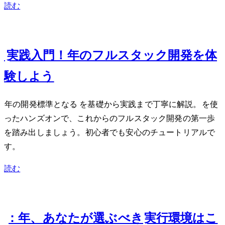
読む
Feb 14, 2025
React Server Components実践入門！2025年のフルスタック開発を体
験しよう
2025年のWeb開発標準となるReact Server Componentsを基礎から実践まで丁寧に解説。Next.jsを使
ったハンズオンで、これからのフルスタック開発の第一歩
を踏み出しましょう。初心者でも安心のチュートリアルで
す。
読む
Jan 24, 2025
Bun vs Node.js vs Deno：2025年、あなたが選ぶべきJavaScript実行環境はこ