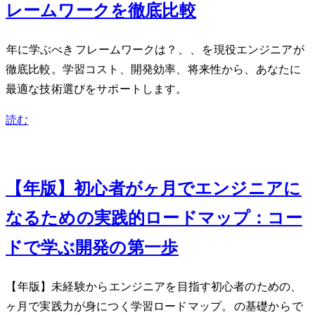
レームワークを徹底比較
2024年に学ぶべきJavaScriptフレームワークは？React、Vue、Angularを現役エンジニアが
徹底比較。学習コスト、開発効率、将来性から、あなたに
最適な技術選びをサポートします。
読む
Jan 10, 2024
【2024年版】初心者が3ヶ月でWebエンジニアに
なるための実践的ロードマップ：コー
ドで学ぶWeb開発の第一歩
【2024年版】未経験からWebエンジニアを目指す初心者のための、3
ヶ月で実践力が身につく学習ロードマップ。HTML/CSS/JSの基礎からNode.jsで