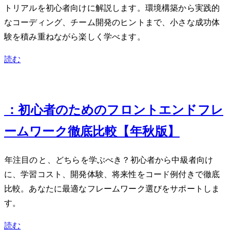
トリアルを初心者向けに解説します。環境構築から実践的
なコーディング、チーム開発のヒントまで、小さな成功体
験を積み重ねながら楽しく学べます。
読む
Sep 27, 2024
Svelte 5 vs React 19：初心者のためのフロントエンドフレ
ームワーク徹底比較【2024年秋版】
2024年注目のSvelte 5とReact 19、どちらを学ぶべき？初心者から中級者向け
に、学習コスト、開発体験、将来性をコード例付きで徹底
比較。あなたに最適なフレームワーク選びをサポートしま
す。
読む