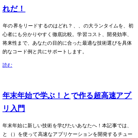
れだ！
2025年のJavaScript界をリードするのはどれ？Node.js、Deno、Bunの3大ランタイムを、初
心者にも分かりやすく徹底比較。学習コスト、開発効率、
将来性まで、あなたの目的に合った最適な技術選びを具体
的なコード例と共にサポートします。
読む
Dec 20, 2024
年末年始で学ぶ！RustとWebAssemblyで作る超高速Webアプ
リ入門
年末年始に新しい技術を学びたいあなたへ！本記事では、Rust
とWebAssembly（WASM）を使って高速なWebアプリケーションを開発するチュー