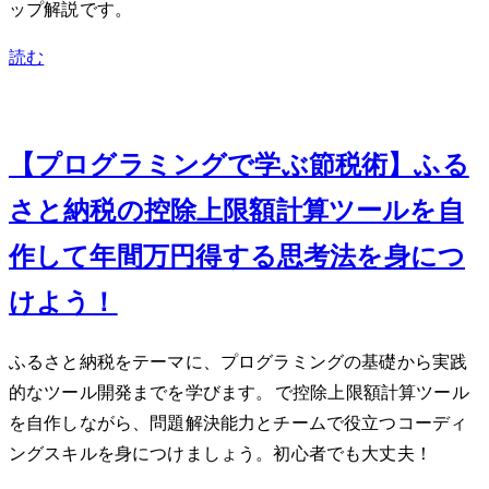
ップ解説です。
読む
Sep 20, 2025
【プログラミングで学ぶ節税術】ふる
さと納税の控除上限額計算ツールを自
作して年間10万円得する思考法を身につ
けよう！
ふるさと納税をテーマに、プログラミングの基礎から実践
的なツール開発までを学びます。JavaScriptで控除上限額計算ツール
を自作しながら、問題解決能力とチームで役立つコーディ
ングスキルを身につけましょう。初心者でも大丈夫！