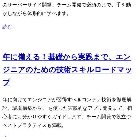
のサーバーサイド開発、チーム開発で必須のGitまで、手を動
かしながら体系的に学べます。
読む
Dec 28, 2023
2024年に備える！Docker基礎から実践まで、エン
ジニアのための技術スキルロードマッ
プ
2024年に向けてエンジニアが習得すべきコンテナ技術Dockerを徹底解
説。環境構築からDockerfile、Docker Composeを使った実践的なWebアプリ開発まで、初
心者にも分かりやすくガイドします。チーム開発で役立つ
ベストプラクティスも満載。