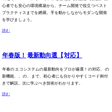
心者でも安心の環境構築から、チーム開発で役立つベスト
プラクティスまでを網羅。手を動かしながらモダンなWeb開発
を学びましょう。
読む
Mar 22, 2024
2024年春版！JavaScript/TypeScript最新動向5選【Bun/Node.js/Deno対応】
2024年春のJavaScript/TypeScriptエコシステムの最新動向をプロが厳選！BunのWindows対応、TypeScript 5.4の
新機能、Node.js 22、DenoのJSR、Temporal APIまで、初心者にも分かりやすくコード例付
きで解説。次に学ぶべき技術がわかります。
読む
Mar 14, 2024