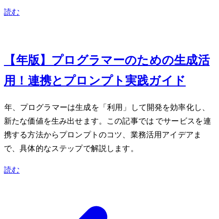
読む
Jun 23, 2026
【2026年版】プログラマーのための生成AI活
用！API連携とプロンプト実践ガイド
2026年、プログラマーは生成AIを「利用」して開発を効率化し、
新たな価値を生み出せます。この記事ではPython/JavaScriptでAIサービスをAPI連
携する方法からプロンプトのコツ、業務活用アイデアま
で、具体的なステップで解説します。
読む