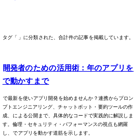
api-integration
タグ「api-integration」に分類された、合計 2 件の記事を掲載しています。
Jul 4, 2026
Python開発者のためのLLM活用術：2026年のAIアプリをWeb
で動かすまで
Pythonで最新LLMを使いAIアプリ開発を始めませんか？API連携からプロン
プトエンジニアリング、CLIチャットボット・要約ツールの作
成、FastAPIによるWeb公開まで、具体的なコードで実践的に解説しま
す。倫理・セキュリティ・パフォーマンスの視点も網羅
し、PythonでAIアプリを動かす道筋を示します。