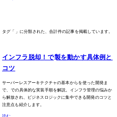
cloud-computing
タグ「cloud-computing」に分類された、合計 1 件の記事を掲載しています。
Jul 2, 2026
インフラ脱却！AWS LambdaでPython製Web APIを動かす具体例と
コツ
サーバーレスアーキテクチャの基本からAWS Lambdaを使ったAPI開発ま
で、Pythonでの具体的な実装手順を解説。インフラ管理の悩みか
ら解放され、ビジネスロジックに集中できる開発のコツと
注意点も紹介します。
読む