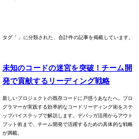
code-reading
タグ「code-reading」に分類された、合計 1 件の記事を掲載しています。
Jun 29, 2026
未知のコードの迷宮を突破！チーム開
発で貢献するリーディング戦略
新しいプロジェクトの既存コードに戸惑うあなたへ。プロ
グラマーが実践する効率的なコードリーディング術をステ
ップバイステップで解説します。デバッガ活用からアウト
プット術まで、チーム開発で活躍するための具体的な戦略
が満載。