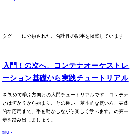
タグ「k8s」に分類された、合計 1 件の記事を掲載しています。
Aug 9, 2024
Kubernetes入門！Dockerの次へ、コンテナオーケストレ
ーション基礎から実践チュートリアル
Kubernetes(k8s)を初めて学ぶ方向けの入門チュートリアルです。コンテナ
とは何か？から始まり、Dockerとの違い、基本的な使い方、実践
的な応用まで、手を動かしながら楽しく学べます。DevOpsの第一
歩を踏み出しましょう。
読む