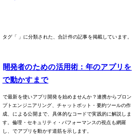
large-language-models
タグ「large-language-models」に分類された、合計 1 件の記事を掲載しています。
Jul 4, 2026
Python開発者のためのLLM活用術：2026年のAIアプリをWeb
で動かすまで
Pythonで最新LLMを使いAIアプリ開発を始めませんか？API連携からプロン
プトエンジニアリング、CLIチャットボット・要約ツールの作
成、FastAPIによるWeb公開まで、具体的なコードで実践的に解説しま
す。倫理・セキュリティ・パフォーマンスの視点も網羅
し、PythonでAIアプリを動かす道筋を示します。