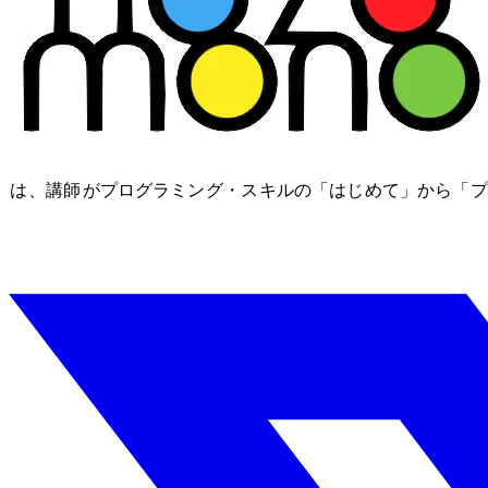
nozomono は、講師 shibomb がプログラミング・IT スキル