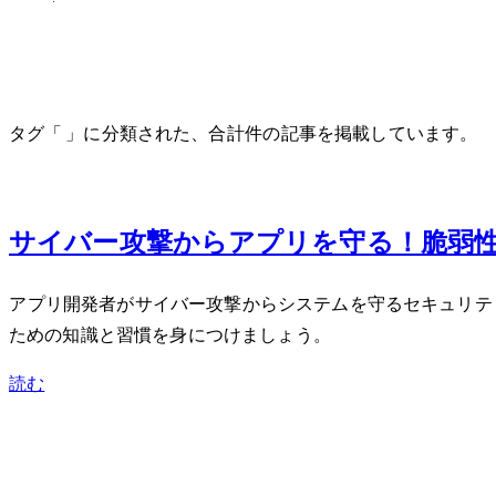
programming-guide
タグ「programming-guide」に分類された、合計 1 件の記事を掲載しています。
Jun 22, 2026
サイバー攻撃からWebアプリを守る！脆
Webアプリ開発者がサイバー攻撃からシステムを守るセキュリティ
ための知識と習慣を身につけましょう。
読む