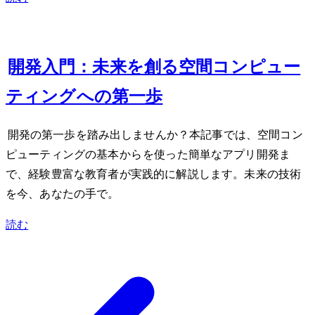
Feb 8, 2024
Apple Vision Pro開発入門：未来を創る空間コンピュー
ティングへの第一歩
Apple Vision Pro開発の第一歩を踏み出しませんか？本記事では、空間コン
ピューティングの基本からSwiftUIを使った簡単なアプリ開発ま
で、経験豊富な教育者が実践的に解説します。未来の技術
を今、あなたの手で。
読む