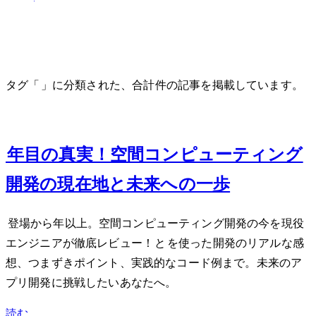
visionOS
タグ「visionOS」に分類された、合計 2 件の記事を掲載しています。
Feb 21, 2025
Vision Pro 2年目の真実！空間コンピューティング
開発の現在地と未来への一歩
Apple Vision Pro登場から1年以上。空間コンピューティング開発の今を現役
エンジニアが徹底レビュー！SwiftUIとRealityKitを使った開発のリアルな感
想、つまずきポイント、実践的なコード例まで。未来のア
プリ開発に挑戦したいあなたへ。
読む