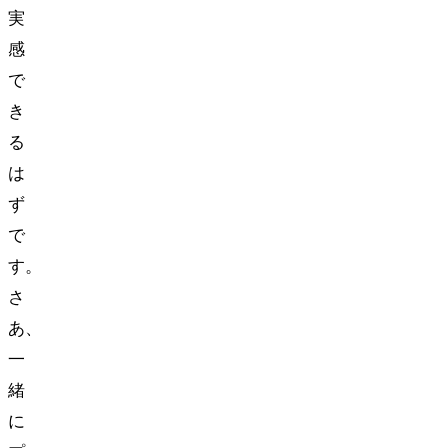
実
感
で
き
る
は
ず
で
す。
さ
あ、
一
緒
に