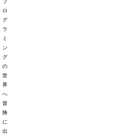
プ
ロ
グ
ラ
ミ
ン
グ
の
世
界
へ
冒
険
に
出