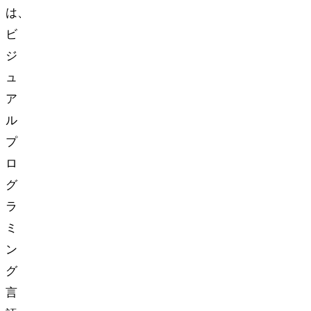
は、
ビ
ジ
ュ
ア
ル
プ
ロ
グ
ラ
ミ
ン
グ
言