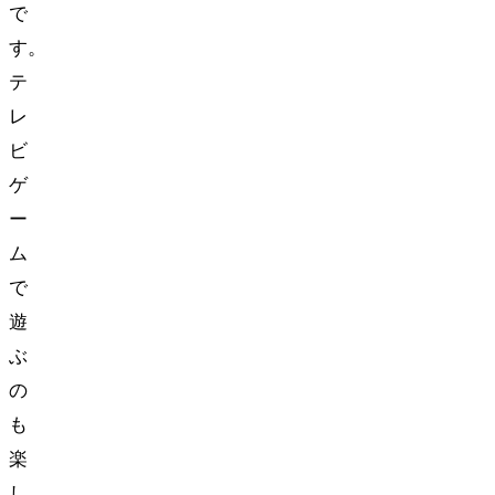
で
す。
テ
レ
ビ
ゲ
ー
ム
で
遊
ぶ
の
も
楽
し