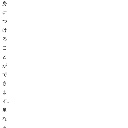
身
に
つ
け
る
こ
と
が
で
き
ま
す。
単
な
る