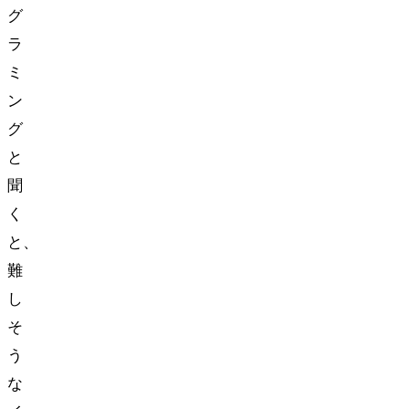
グ
ラ
ミ
ン
グ
と
聞
く
と、
難
し
そ
う
な