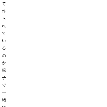
て
作
ら
れ
て
い
る
の
か、
親
子
で
一
緒