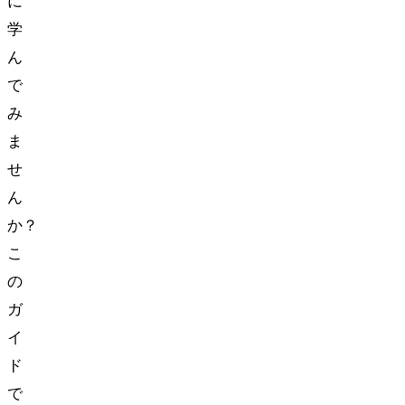
に
学
ん
で
み
ま
せ
ん
か？
こ
の
ガ
イ
ド
で