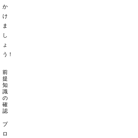
か
け
ま
し
ょ
う！
前
提
知
識
の
確
認
プ
ロ