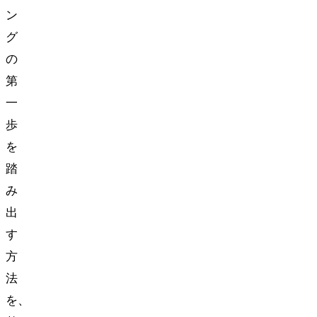
ン
グ
の
第
一
歩
を
踏
み
出
す
方
法
を、