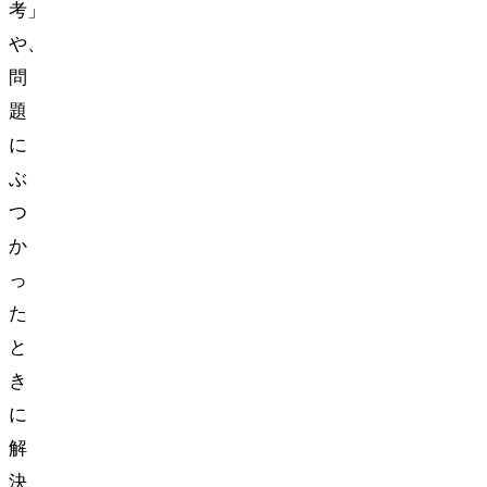
考」
や、
問
題
に
ぶ
つ
か
っ
た
と
き
に
解
決