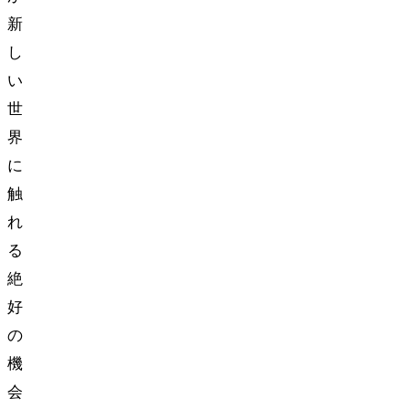
新
し
い
世
界
に
触
れ
る
絶
好
の
機
会