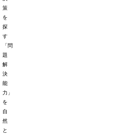
策
を
探
す
「問
題
解
決
能
力」
を
自
然
と