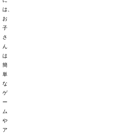
に
は、
お
子
さ
ん
は
簡
単
な
ゲ
ー
ム
や
ア