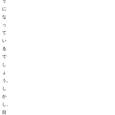
う
に
な
っ
て
い
る
で
し
ょ
う。
し
か
し、
目