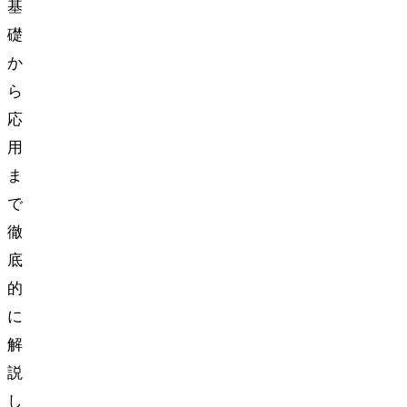
基
礎
か
ら
応
用
ま
で
徹
底
的
に
解
説
し