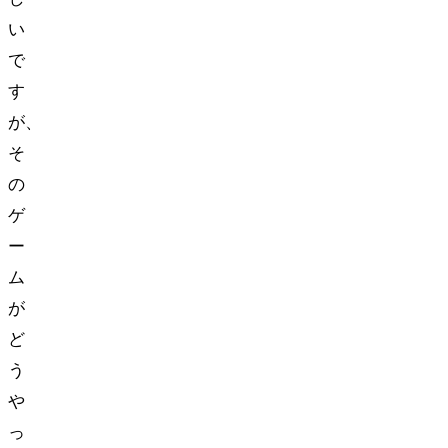
い
で
す
が、
そ
の
ゲ
ー
ム
が
ど
う
や
っ