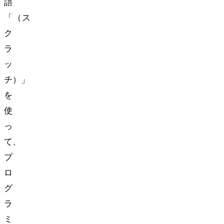
語
「Scratch（ス
ク
ラ
ッ
チ）」
を
使
っ
て、
プ
ロ
グ
ラ
ミ