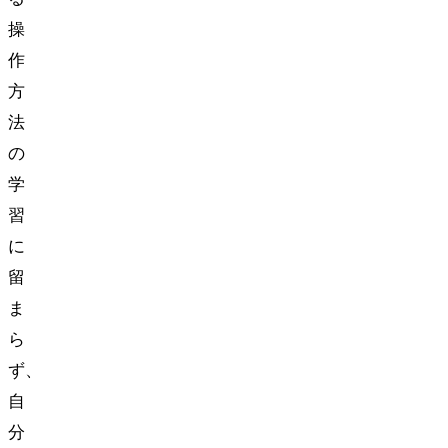
操
作
方
法
の
学
習
に
留
ま
ら
ず、
自
分