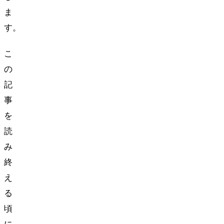
ま
す。
こ
の
記
事
を
読
み
終
え
る
頃