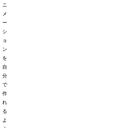
ニ
メ
ー
シ
ョ
ン
を
自
分
で
作
れ
る
よ