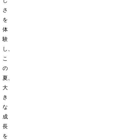
し
さ
を
体
験
し、
こ
の
夏、
大
き
な
成
長
を