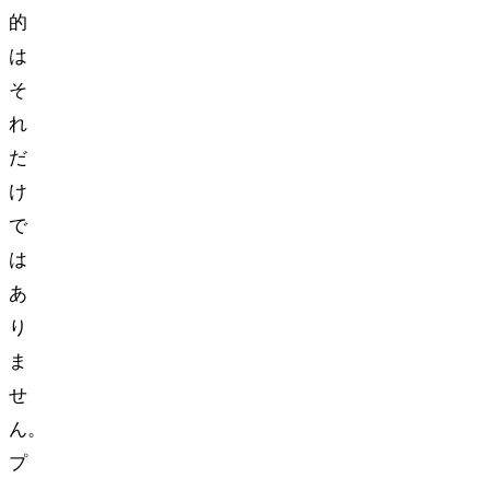
的
は
そ
れ
だ
け
で
は
あ
り
ま
せ
ん。
プ