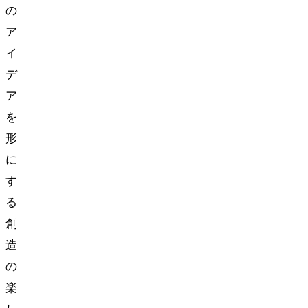
の
ア
イ
デ
ア
を
形
に
す
る
創
造
の
楽