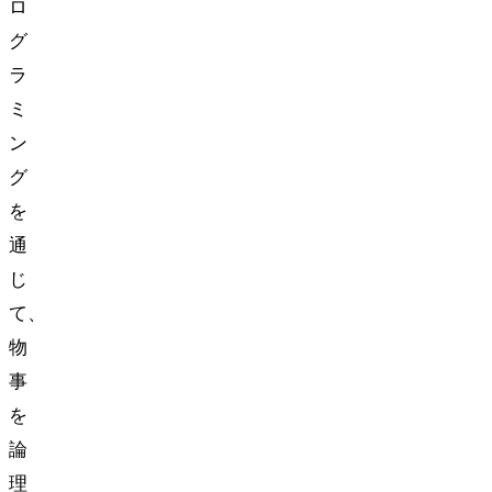
ロ
グ
ラ
ミ
ン
グ
を
通
じ
て、
物
事
を
論
理