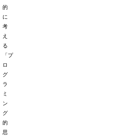
的
に
考
え
る
「プ
ロ
グ
ラ
ミ
ン
グ
的
思