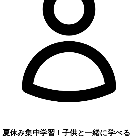
shibomb
夏休み集中学習！子供と一緒に学べるScratch